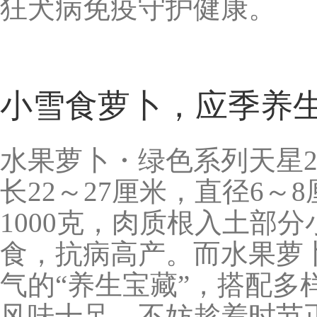
狂犬病免疫守护健康。
小雪食萝卜，应季养
水果萝卜・绿色系列天星
长22～27厘米，直径6～
1000克，肉质根入土部
食，抗病高产。而水果萝
气的“养生宝藏”，搭配
风味十足。不妨趁着时节