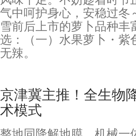
气中呵护身心，安稳过冬
雪前后上市的萝卜品种丰
选：（一）水果萝卜・紫
无辣。
京津冀主推！全生物
术模式
整地同降解地膜，机械一