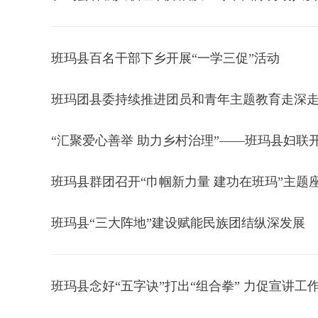
班玛县百名干部下乡开展“一学三促”活动
班玛团县委持续推进团员和青年主题教育走深
“汇聚爱心善举 助力乡村治理”——班玛县妇联
班玛县群团召开“巾帼新力量 建功在班玛”主题
班玛县“三大阵地”建设赋能民族团结纵深发展
班玛县念好“五字诀”打出“组合拳” 力促宣讲工