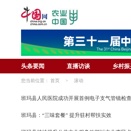
头条要闻
直播访谈
乡村振
您当前位置：
首页
>
滚动
班玛县人民医院成功开展首例电子支气管镜检
班玛县：“三味套餐” 提升驻村帮扶实效