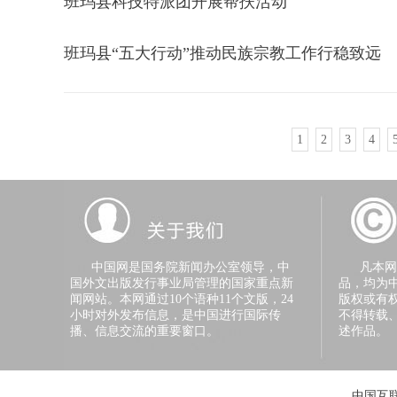
班玛县科技特派团开展帮扶活动
班玛县“五大行动”推动民族宗教工作行稳致远
1
2
3
4
中国网是国务院新闻办公室领导，中
凡本网注
国外文出版发行事业局管理的国家重点新
品，均为
闻网站。本网通过10个语种11个文版，24
版权或有
小时对外发布信息，是中国进行国际传
不得转载
播、信息交流的重要窗口。
述作品。
中国互