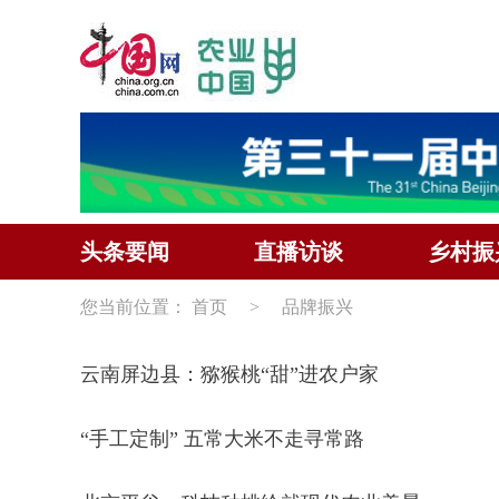
头条要闻
直播访谈
乡村振
您当前位置：
首页
>
品牌振兴
云南屏边县：猕猴桃“甜”进农户家
“手工定制” 五常大米不走寻常路