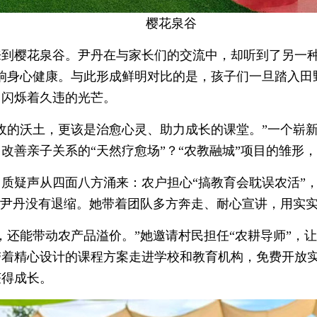
樱花泉谷
到樱花泉谷。尹丹在与家长们的交流中，却听到了另一种
响身心健康。与此形成鲜明对比的是，孩子们一旦踏入田
中闪烁着久违的光芒。
收的沃土，更该是治愈心灵、助力成长的课堂。”一个崭
改善亲子关系的“天然疗愈场”？“农教融城”项目的雏形
质疑声从四面八方涌来：农户担心“搞教育会耽误农活”，
，尹丹没有退缩。她带着团队多方奔走、耐心宣讲，用实
，还能带动农产品溢价。”她邀请村民担任“农耕导师”，
带着精心设计的课程方案走进学校和教育机构，免费开放
获得成长。