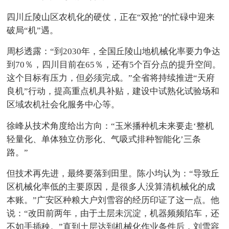
四川丘陵山区农机化的硬仗，正在“双抢”的忙碌中迎来
破局“机”遇。
周杉透露：“到2030年，全国丘陵山地机械化率要力争达
到70％，四川目前在65％，还有5个百分点的提升空间。
这个目标有压力，但必须完成。”全省将持续推进“天府
良机”行动，提高重点机具补贴，建设中试熟化试验场和
区域农机社会化服务中心等。
徐峰从技术角度给出方向：“玉米播种机未来要走‘整机
轻量化、单体独立仿形化、气吸式排种智能化’三条
路。”
但技术再先进，最终要落到田里。陈小均认为：“导致丘
区机械化率低的主要原因，是很多人没算清机械化的成
本账。”广安区种粮大户刘雪容的经历印证了这一点。他
说：“改田前两年，由于土层未沉淀，机器频频陷车，还
不如手插秧。”直到土层达到机械化作业条件后，刘雪容