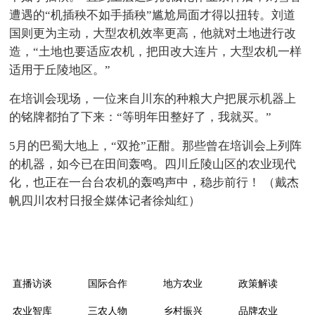
遭遇的“机插秧不如手插秧”尴尬局面才得以扭转。刘道
国则更为主动，大型农机效率更高，他就对土地进行改
造，“土地也要适应农机，把田改大连片，大型农机一样
适用于丘陵地区。”
在培训会现场，一位来自川东的种粮大户把展示机器上
的铭牌都拍了下来：“等明年田整好了，我就买。”
5月的巴蜀大地上，“双抢”正酣。那些曾在培训会上列阵
的机器，如今已在田间轰鸣。四川丘陵山区的农业现代
化，也正在一台台农机的轰鸣声中，稳步前行！ （戴杰
帆四川农村日报全媒体记者徐灿红）
直播访谈
国际合作
地方农业
政策解读
农业智库
三农人物
乡村振兴
品牌农业