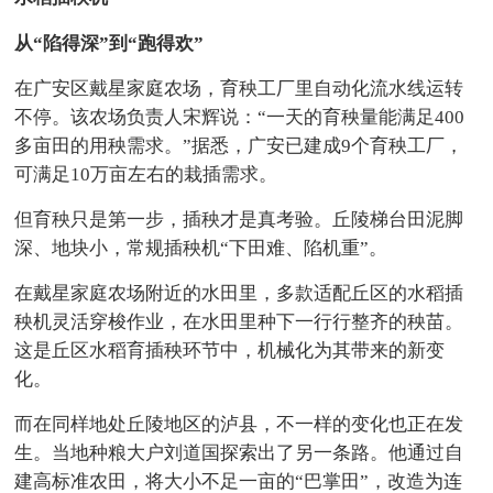
从“陷得深”到“跑得欢”
在广安区戴星家庭农场，育秧工厂里自动化流水线运转
不停。该农场负责人宋辉说：“一天的育秧量能满足400
多亩田的用秧需求。”据悉，广安已建成9个育秧工厂，
可满足10万亩左右的栽插需求。
但育秧只是第一步，插秧才是真考验。丘陵梯台田泥脚
深、地块小，常规插秧机“下田难、陷机重”。
在戴星家庭农场附近的水田里，多款适配丘区的水稻插
秧机灵活穿梭作业，在水田里种下一行行整齐的秧苗。
这是丘区水稻育插秧环节中，机械化为其带来的新变
化。
而在同样地处丘陵地区的泸县，不一样的变化也正在发
生。当地种粮大户刘道国探索出了另一条路。他通过自
建高标准农田，将大小不足一亩的“巴掌田”，改造为连