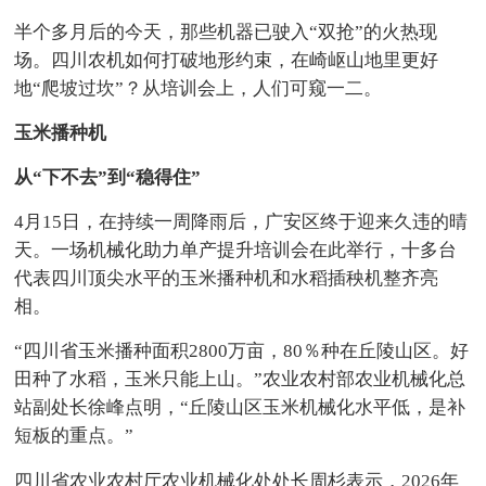
半个多月后的今天，那些机器已驶入“双抢”的火热现
场。四川农机如何打破地形约束，在崎岖山地里更好
地“爬坡过坎”？从培训会上，人们可窥一二。
玉米播种机
从“下不去”到“稳得住”
4月15日，在持续一周降雨后，广安区终于迎来久违的晴
天。一场机械化助力单产提升培训会在此举行，十多台
代表四川顶尖水平的玉米播种机和水稻插秧机整齐亮
相。
“四川省玉米播种面积2800万亩，80％种在丘陵山区。好
田种了水稻，玉米只能上山。”农业农村部农业机械化总
站副处长徐峰点明，“丘陵山区玉米机械化水平低，是补
短板的重点。”
四川省农业农村厅农业机械化处处长周杉表示，2026年