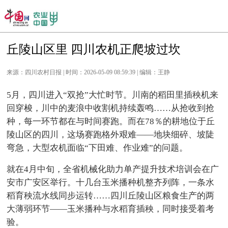
丘陵山区里 四川农机正爬坡过坎
来源：四川农村日报 | 时间：2026-05-09 08:59:39 | 编辑：王静
5月，四川进入“双抢”大忙时节。川南的稻田里插秧机来
回穿梭，川中的麦浪中收割机持续轰鸣……从抢收到抢
种，每一环节都在与时间赛跑。而在78％的耕地位于丘
陵山区的四川，这场赛跑格外艰难——地块细碎、坡陡
弯急，大型农机面临“下田难、作业难”的问题。
就在4月中旬，全省机械化助力单产提升技术培训会在广
安市广安区举行。十几台玉米播种机整齐列阵，一条水
稻育秧流水线同步运转……四川丘陵山区粮食生产的两
大薄弱环节——玉米播种与水稻育插秧，同时接受着考
验。