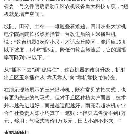
省委一号文件明确启动丘区农机装备重大科技专项，“短
板就是增产空间”。
坡陡、田碎、土粘——难题叠着难题。四川农业大学机
电学院副院长张黎骅指着一台改进后的玉米播种机
说：“这台机器3次缩小尺寸才适应丘陵区，能适应15度
以下坡度，1小时播5亩。降低勺轮盘转速后，它的漏播
率可降到5％以下。”
从“播不下去”到“稳得住”，这台机器的改良升级，折射
出丘区玉米播种从“靠天靠人”向“靠机靠技”的转变。
在演示现场展示的玉米播种机，既有常见的指夹式，也
有更为先进的气吸式。但对于丘区种植大户而言，技术
并非越先进越好，而是越适配越好。南充君超农机专业
合作社负责人陈小均算了一笔账：“指夹式售价不到1万
元，够用；气吸式售价4万多元，田太小跑不起来。”
水稻插秧机