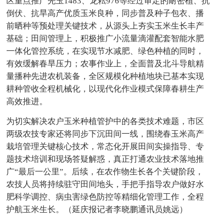
区重点推广先玉1483、龙耘976等经过审定的耐密植、抗
倒伏、抗旱高产优质玉米良种，同步普及种子包衣、播
前晒种等预处理关键技术，从源头上夯实玉米生长丰产
基础；田间管理上，积极推广小流量滴灌配套智能水肥
一体化管控系统，在实现节水减肥、绿色种植的同时，
有效缓解春旱压力；农事作业上，全面普及北斗导航精
量播种先进农机装备，全区规模化种植地块已基本实现
耕种管收全程机械化，以现代化作业模式保障春耕生产
高效推进。
为切实解决农户玉米种植管护中的各类技术难题，市区
两级农技专家还将同步下沉田间一线，围绕春玉米高产
栽培管理关键核心技术，常态化开展田间实操指导、专
题技术培训和现场答疑解惑，真正打通农业技术落地推
广“最后一公里”。后续，在农作物生长各个关键阶段，
农技人员将持续驻守田间地头，手把手指导农户做好水
肥科学调控、病虫害绿色防控等精细化管理工作，全程
护航玉米生长。（延庆报记者李晓鹏通讯员姚远）