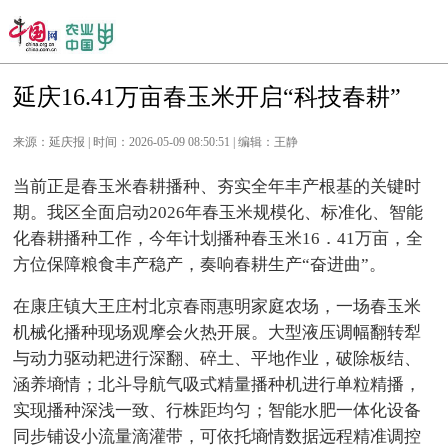
延庆16.41万亩春玉米开启“科技春耕”
来源：延庆报 | 时间：2026-05-09 08:50:51 | 编辑：王静
当前正是春玉米春耕播种、夯实全年丰产根基的关键时
期。我区全面启动2026年春玉米规模化、标准化、智能
化春耕播种工作，今年计划播种春玉米16．41万亩，全
方位保障粮食丰产稳产，奏响春耕生产“奋进曲”。
在康庄镇大王庄村北京春雨惠明家庭农场，一场春玉米
机械化播种现场观摩会火热开展。大型液压调幅翻转犁
与动力驱动耙进行深翻、碎土、平地作业，破除板结、
涵养墒情；北斗导航气吸式精量播种机进行单粒精播，
实现播种深浅一致、行株距均匀；智能水肥一体化设备
同步铺设小流量滴灌带，可依托墒情数据远程精准调控