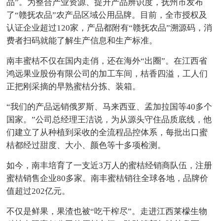
品”。为整合产业资源、提升产品辨识度，抚州市发布
了“赣抚农品”农产品区域公用品牌。目前，全市授权及
认证企业超过120家，产品都附有“赣抚农品”溯源码，消
费者扫码就能了解生产信息和生产标准。
南丰蜜桔不仅在国内走俏，还在海外“出圈”。在江西省
鸿远果业股份有限公司的加工车间，桔香四溢，工人们
正把刚采摘的早熟蜜桔分拣、装箱。
“我们的产品远销俄罗斯、马来西亚、孟加拉国等40多个
国家。”公司总经理王洁说，为从源头守住品质底线，他
们建立了从种植到采收的全流程品控体系，每批出口蜜
桔都经过甜度、大小、颜色等十多项检测。
如今，南丰培育了一支近3万人的蜜桔经销商队伍，注册
蜜桔销售企业80多家。南丰蜜桔销往全球各地，品牌价
值超过202亿元。
不仅是鲜果，果渣也被“吃干榨尽”。走进江西莱檬生物