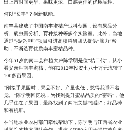
出上市时间更早、果味更浓、口感更佳的优质品种。
何以“长丰”？创新赋能。
南丰县建成了中国南丰蜜桔产业科创园，设有果品分
析、病虫害分析、育种接种等多个实验室。此外，当地
通过“揭榜挂帅”项目引进高校科研团队提供“脑力”帮
助，不断选育优质南丰蜜桔品种。
今年51岁的南丰县种植大户陈学明是位“桔二代”，从小
看父亲种南丰蜜桔，他在2012年投资七八十万元流转了
100多亩果园。
“刚接手果园时，果品不好、产量也低，愁得我睡不着
觉。”陈学明回忆说，为找到提升蜜桔品质的“密码”，他
几乎住在了果园，最终找到了两把关键“钥匙”：好品种
和有机肥。
在当地农业农村部门牵线帮助下，陈学明与江西省农业
科学院的技术团队合作，搭建了约80亩用于提纯改良蜜