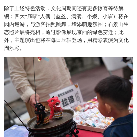
除了上述特色活动，文化周期间还有更多惊喜等待解
锁：四大“庙喵”人偶（盈盈、满满、小娥、小眉）将在
园内巡游，与游客拍照跳舞，增添萌趣氛围；石景山生
态照片展将亮相，通过影像展现京西的绿色变迁；此
外，主题演出也将在每日压轴登场，用精彩表演为文化
周添彩。