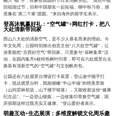
融入“福”字，在象征团圆的节日里消解乡愁。“虽然不能
回祖国过节，但和中国朋友一起拓福、聊中秋习俗，感
觉像在‘第二个家’团圆。”来自海外的留学生表示。
登高沐氧赢好礼：
“空气罐”+网红打卡，把八
大处清新带回家
西山八大处的清新空气，是不少人慕名而来的理由。今
年文化周，公园特别推出创意文创“八大处空气罐”，让
游客能把“京西好空气”带回家。只需参与“庙树集章”活
动，在园内集齐6枚特色树叶印章，即可在六处观景台兑
换装有清新空气的“空气罐”与文创帆布包。
公园还在六处观景台增设打卡装置，登山途中随手打
卡，抵达观景台时，既能俯瞰“半山半城”的绝美景致
（山间层林初染，山下楼宇错落），又能收获这份“健康
纪念品”。“一边登山锻炼，一边收集印章换空气罐，国
庆假期这样过既充实又健康。”登山爱好者表示。
萌趣互动
+生态展演：多维度解锁文化周乐趣