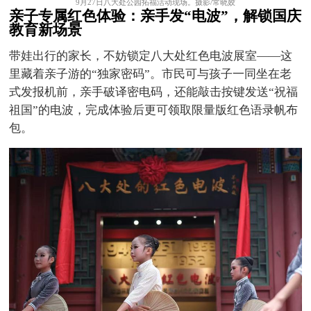
9月27日八大处公园拓福活动现场。摄影/常晓姣
亲子专属红色体验：亲手发
“电波”，解锁国庆
教育新场景
带娃出行的家长，不妨锁定八大处红色电波展室——这
里藏着亲子游的“独家密码”。市民可与孩子一同坐在老
式发报机前，亲手破译密电码，还能敲击按键发送“祝福
祖国”的电波，完成体验后更可领取限量版红色语录帆布
包。