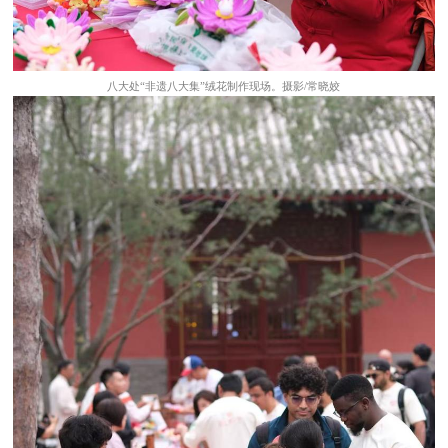
八大处“非遗八大集”绒花制作现场。摄影/常晓姣