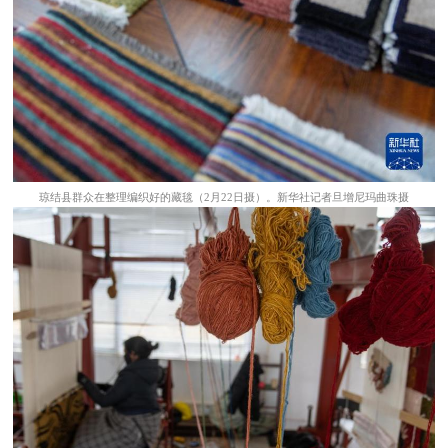
琼结县群众在整理编织好的藏毯（2月22日摄）。新华社记者旦增尼玛曲珠摄