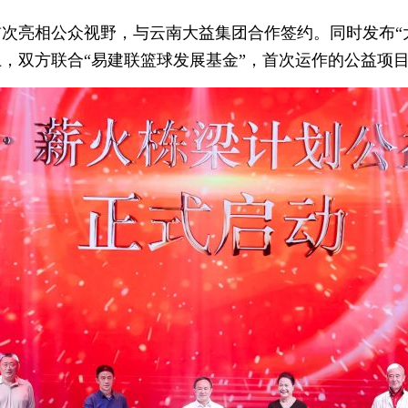
首次亮相公众视野，与云南大益集团合作签约。同时发布“
，双方联合“易建联篮球发展基金”，首次运作的公益项