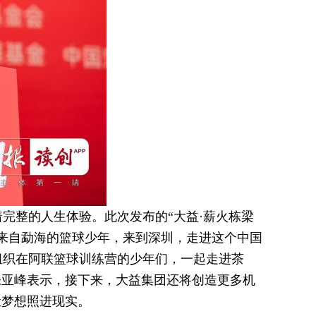
完整的人生体验。此次发布的“大益·薪火栋梁
来自勐海的篮球少年，来到深圳，走进这个中国
组织在阿联篮球训练营的少年们，一起走进茶
张亚峰表示，接下来，大益集团还将创造更多机
让梦想照进现实。