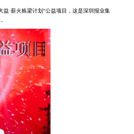
大益·薪火栋梁计划”公益项目，这是深圳报业集
目。