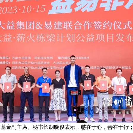
展基金副主席、秘书长胡晓俊表示，慈在于心，善在于行