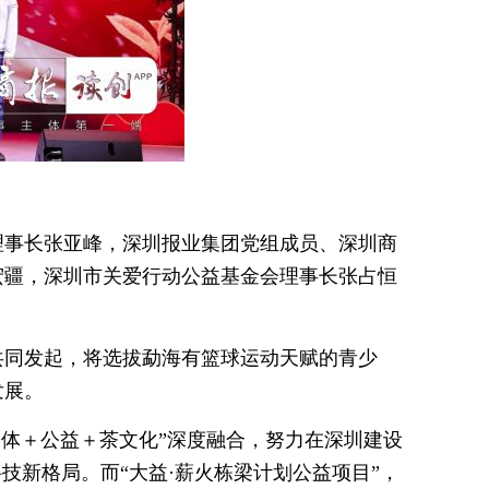
理事长张亚峰，深圳报业集团党组成员、深圳商
宏疆，深圳市关爱行动公益基金会理事长张占恒
共同发起，将选拔勐海有篮球运动天赋的青少
发展。
媒体＋公益＋茶文化”深度融合，努力在深圳建设
科技新格局。
而“大益·薪火栋梁计划公益项目”，