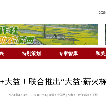
202
兴
特别策划
专家智库
和美
+大益！联合推出“大益·薪火
发布时间：2023-10-19 16:47:06 | 来源：中国网 | 作者： | 责任编辑：王静