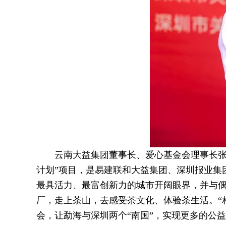
云南大益集团董事长、爱心基金会理事长张
计划”项目，是易建联和大益集团、深圳报业集
最具活力、最富创新力的城市开阔眼界，并与
厂，走上茶山，去感受茶文化、体验茶生活。“
会，让勐海与深圳两个“南国”，实现更多的公