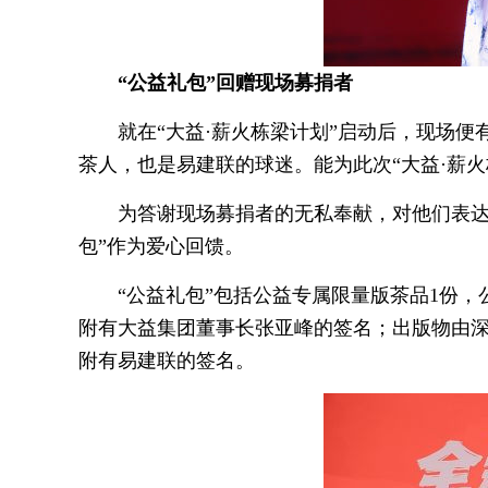
“公益礼包”回赠现场募捐者
就在“大益·薪火栋梁计划”启动后，现场
茶人，也是易建联的球迷。能为此次“大益·薪
为答谢现场募捐者的无私奉献，对他们表达
包”作为爱心回馈。
“公益礼包”包括公益专属限量版茶品1份
附有大益集团董事长张亚峰的签名；出版物由
附有易建联的签名。